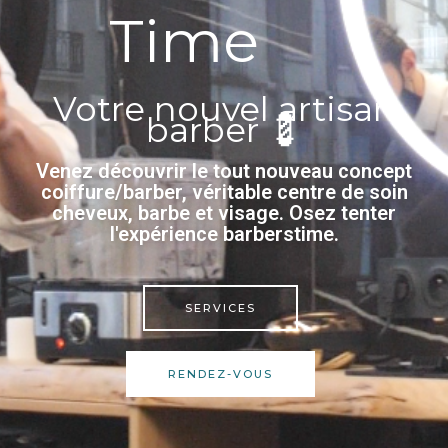
Time
Votre nouvel artisan
barber 💈
Venez découvrir le tout nouveau concept
coiffure/barber, véritable centre de soin
cheveux, barbe et visage. Osez tenter
l'expérience barberstime.
SERVICES
RENDEZ-VOUS