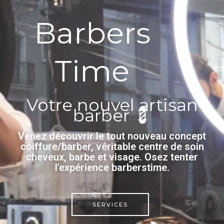
Barbers
Time
Votre nouvel artisan
barber 💈
Venez découvrir le tout nouveau concept
coiffure/barber, véritable centre de soin
cheveux, barbe et visage. Osez tenter
l'expérience barberstime.
SERVICES